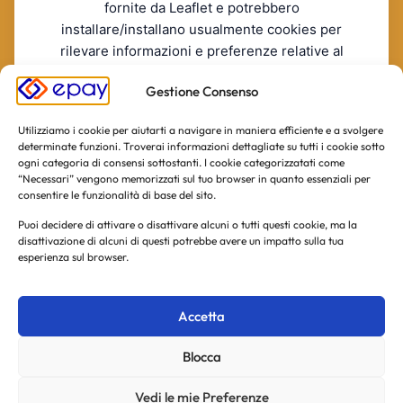
fornite da Leaflet e potrebbero
installare/installano usualmente cookies per
rilevare informazioni e preferenze relative al
servizio.
Gestione Consenso
RIFIUTO
ACCONSENTO
La invitiamo a consultare le informazioni sulla privacy policy
Utilizziamo i cookie per aiutarti a navigare in maniera efficiente e a svolgere
di Leaflet incluse nella informativa estesa.
[Leaflet's Privacy
determinate funzioni. Troverai informazioni dettagliate su tutti i cookie sotto
Policy]
ogni categoria di consensi sottostanti. I cookie categorizzatati come
“Necessari” vengono memorizzati sul tuo browser in quanto essenziali per
consentire le funzionalità di base del sito.
Puoi decidere di attivare o disattivare alcuni o tutti questi cookie, ma la
disattivazione di alcuni di questi potrebbe avere un impatto sulla tua
esperienza sul browser.
Accetta
Blocca
Vedi le mie Preferenze