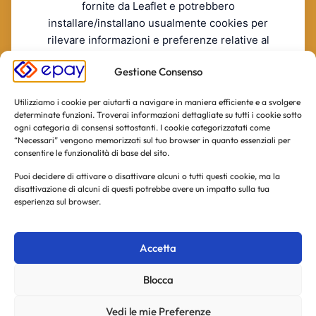
fornite da Leaflet e potrebbero
installare/installano usualmente cookies per
rilevare informazioni e preferenze relative al
servizio.
Gestione Consenso
RIFIUTO
ACCONSENTO
La invitiamo a consultare le informazioni sulla privacy policy
Utilizziamo i cookie per aiutarti a navigare in maniera efficiente e a svolgere
di Leaflet incluse nella informativa estesa.
[Leaflet's Privacy
determinate funzioni. Troverai informazioni dettagliate su tutti i cookie sotto
Policy]
ogni categoria di consensi sottostanti. I cookie categorizzatati come
“Necessari” vengono memorizzati sul tuo browser in quanto essenziali per
consentire le funzionalità di base del sito.
Puoi decidere di attivare o disattivare alcuni o tutti questi cookie, ma la
disattivazione di alcuni di questi potrebbe avere un impatto sulla tua
esperienza sul browser.
Accetta
Blocca
Vedi le mie Preferenze